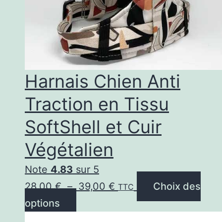
Harnais Chien Anti
Traction en Tissu
SoftShell et Cuir
Végétalien
Note
4.83
sur 5
Plage
28,00
€
–
39,00
€
Choix des
TTC
Ce
de
options
produit
prix :