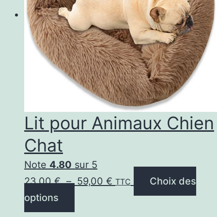
Lit pour Animaux Chien
Chat
Note
4.80
sur 5
Plage
23,00
€
–
59,00
€
Choix des
TTC
Ce
de
options
produit
prix :