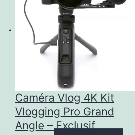
vari
Les
opti
peu
être
choi
sur
la
pag
Caméra Vlog 4K Kit
du
Vlogging Pro Grand
prod
Angle – Exclusif