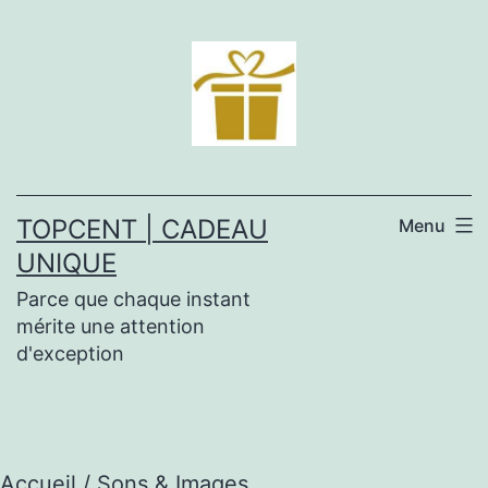
Aller
au
contenu
TOPCENT | CADEAU
Menu
UNIQUE
Parce que chaque instant
mérite une attention
d'exception
Accueil
/ Sons & Images