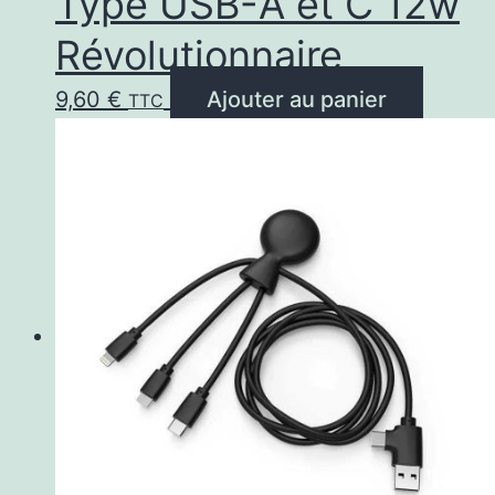
Type USB-A et C 12w
Révolutionnaire
9,60
€
Ajouter au panier
TTC