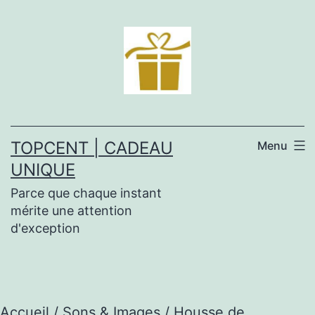
Aller
au
contenu
TOPCENT | CADEAU
Menu
UNIQUE
Parce que chaque instant
mérite une attention
d'exception
Accueil
/
Sons & Images
/ Housse de