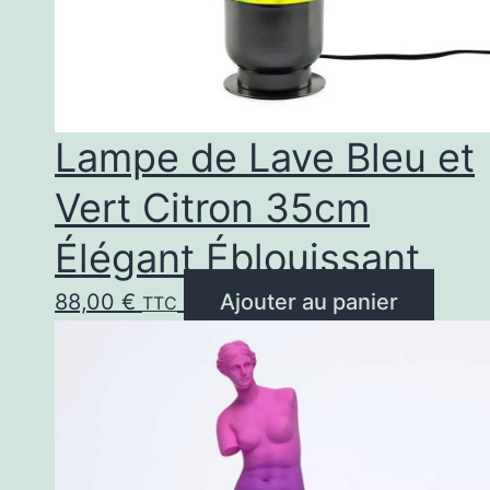
choisies
sur
la
page
Lampe de Lave Bleu et
du
Vert Citron 35cm
produit
Élégant Éblouissant
88,00
€
Ajouter au panier
TTC