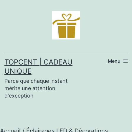
Aller
au
contenu
TOPCENT | CADEAU
Menu
UNIQUE
Parce que chaque instant
mérite une attention
d'exception
Accueil
/ Éclairages LED & Décorations