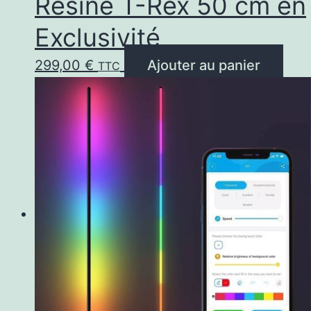
Résine T-Rex 50 cm en
Exclusivité
299,00
€
Ajouter au panier
TTC