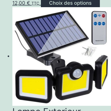
Ce
12,00
€
Choix des options
TTC
prod
a
plus
varia
Les
opti
peuv
être
choi
sur
la
pag