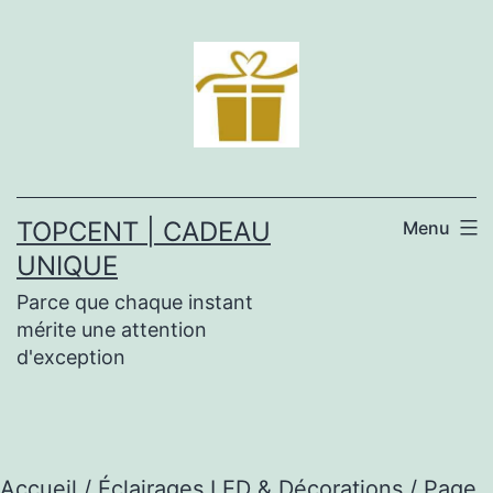
Aller
au
contenu
TOPCENT | CADEAU
Menu
UNIQUE
Parce que chaque instant
mérite une attention
d'exception
Accueil
/
Éclairages LED & Décorations
/ Page