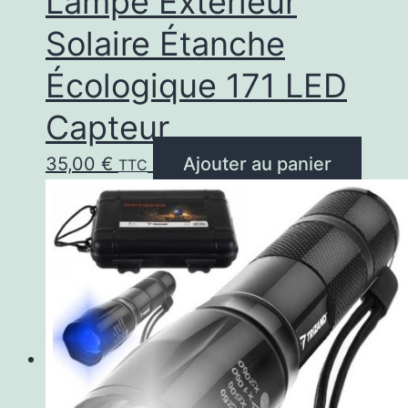
Lampe Exterieur
du
Solaire Étanche
prod
Écologique 171 LED
Capteur
35,00
€
Ajouter au panier
TTC