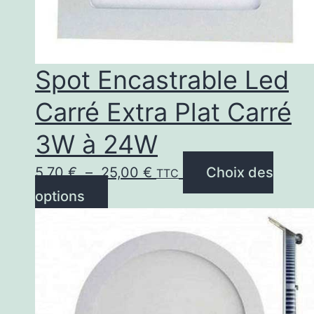
Spot Encastrable Led
Carré Extra Plat Carré
3W à 24W
Plage
5,70
€
–
25,00
€
Choix des
TTC
Ce
de
options
produit
prix :
a
5,70 €
plusieurs
à
variations.
25,00 €