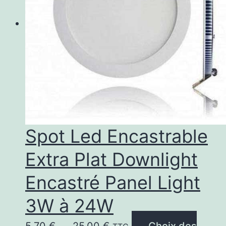
Les
options
peuvent
être
choisies
sur
la
page
Spot Led Encastrable
du
Extra Plat Downlight
produit
Encastré Panel Light
3W à 24W
Plage
5,70
€
–
25,00
€
Choix des