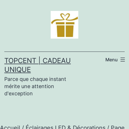
Aller
au
contenu
TOPCENT | CADEAU
Menu
UNIQUE
Parce que chaque instant
mérite une attention
d'exception
Accueil
/
Éclairages LED & Décorations
/ Page