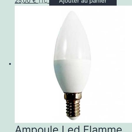
25,00
€
Ajouter au panier
TTC
Ampoule Led Flamme