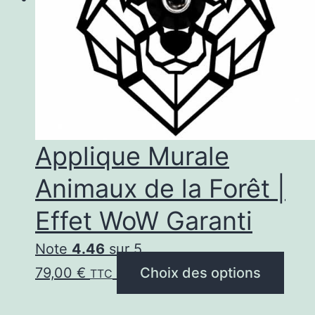
Applique Murale
Animaux de la Forêt |
Effet WoW Garanti
Note
4.46
sur 5
Ce
79,00
€
Choix des options
TTC
prod