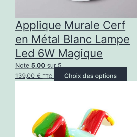
Applique Murale Cerf
en Métal Blanc Lampe
Led 6W Magique
Note
5.00
sur 5
Ce
139,00
€
Choix des options
TTC
pro
a
plu
var
Les