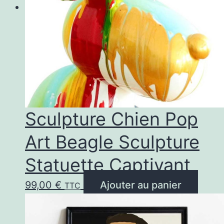
opt
peu
êtr
cho
sur
la
pa
Sculpture Chien Pop
du
Art Beagle Sculpture
pro
Statuette Captivant
99,00
€
Ajouter au panier
TTC