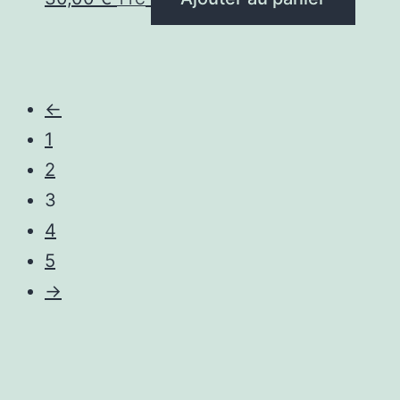
←
1
2
3
4
5
→