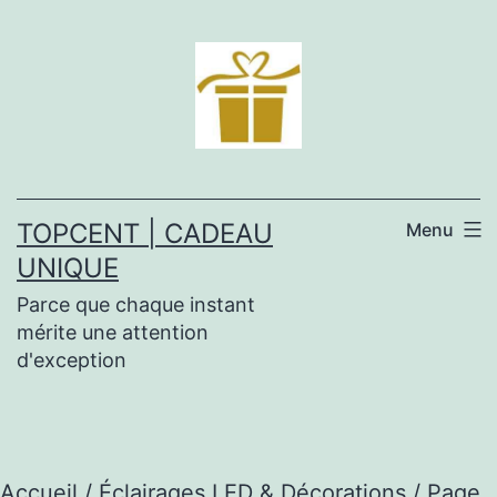
Aller
au
contenu
TOPCENT | CADEAU
Menu
UNIQUE
Parce que chaque instant
mérite une attention
d'exception
Accueil
/
Éclairages LED & Décorations
/ Page