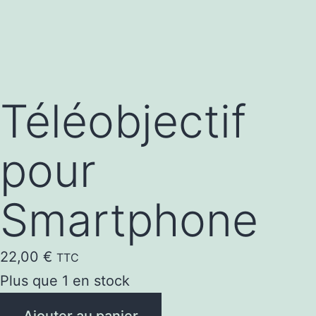
Téléobjectif
pour
Smartphone
22,00
€
TTC
Plus que 1 en stock
quantité
Ajouter au panier