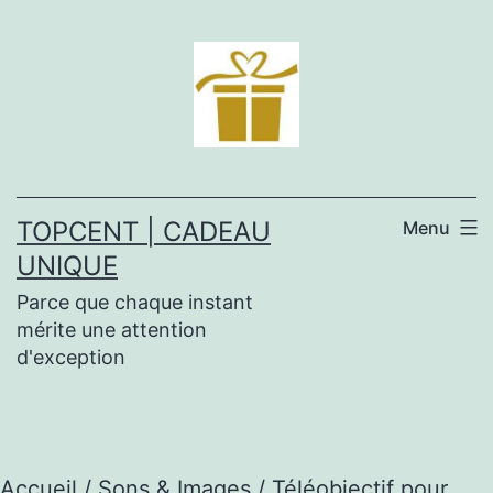
Aller
au
contenu
TOPCENT | CADEAU
Menu
UNIQUE
Parce que chaque instant
mérite une attention
d'exception
Accueil
/
Sons & Images
/ Téléobjectif pour