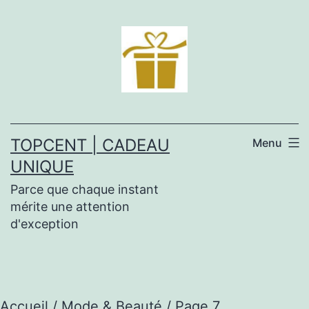
Aller
au
contenu
TOPCENT | CADEAU
Menu
UNIQUE
Parce que chaque instant
mérite une attention
d'exception
Accueil
/
Mode & Beauté
/ Page 7