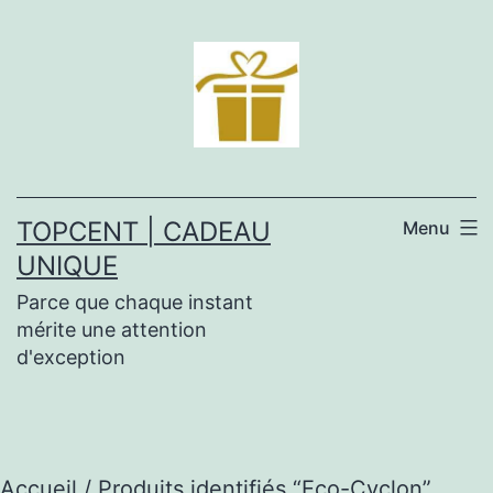
Aller
au
contenu
TOPCENT | CADEAU
Menu
UNIQUE
Parce que chaque instant
mérite une attention
d'exception
Accueil
/ Produits identifiés “Eco-Cyclon”