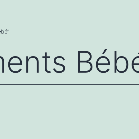
ébé”
ments Béb