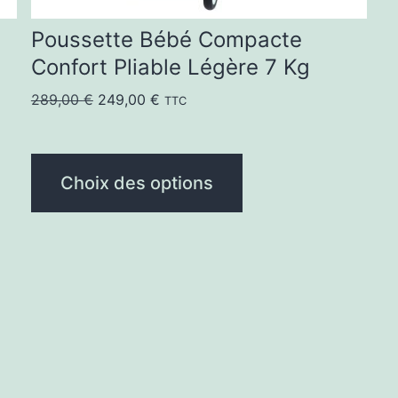
la
Poussette Bébé Compacte
page
Confort Pliable Légère 7 Kg
du
Le
Le
289,00
€
249,00
€
TTC
produit
prix
prix
initial
actuel
était :
est :
Choix des options
289,00 €.
249,00 €.