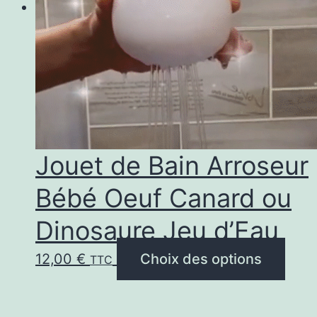
Jouet de Bain Arroseur
Bébé Oeuf Canard ou
Dinosaure Jeu d’Eau
Ce
12,00
€
Choix des options
TTC
prod
a