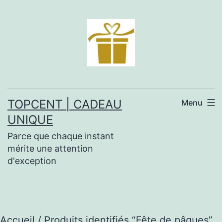
Aller
au
contenu
TOPCENT | CADEAU
Menu
UNIQUE
Parce que chaque instant
mérite une attention
d'exception
Accueil
/ Produits identifiés “Fête de pâques”