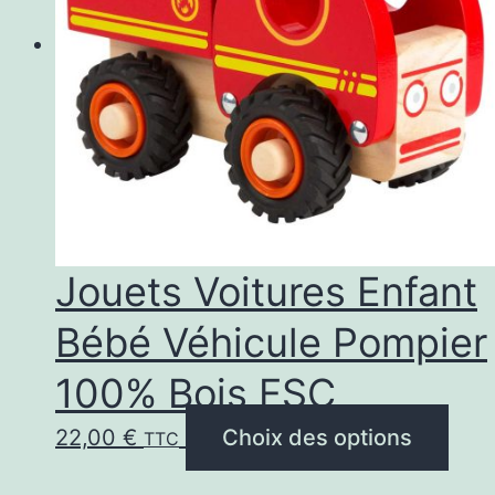
options
peuvent
être
choisies
sur
la
page
Jouets Voitures Enfant
du
Bébé Véhicule Pompier
produit
100% Bois FSC
Ce
22,00
€
Choix des options
TTC
prod