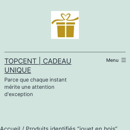
Aller
au
contenu
TOPCENT | CADEAU
Menu
UNIQUE
Parce que chaque instant
mérite une attention
d'exception
Accueil
/ Produits identifiés “jouet en bois”