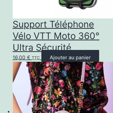
la
page
Support Téléphone
du
Vélo VTT Moto 360°
prod
Ultra Sécurité
16,00
€
Ajouter au panier
TTC