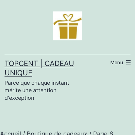
Aller
au
contenu
TOPCENT | CADEAU
Menu
UNIQUE
Parce que chaque instant
mérite une attention
d'exception
Accueil
/
Boutique de cadeaux
/ Page 6