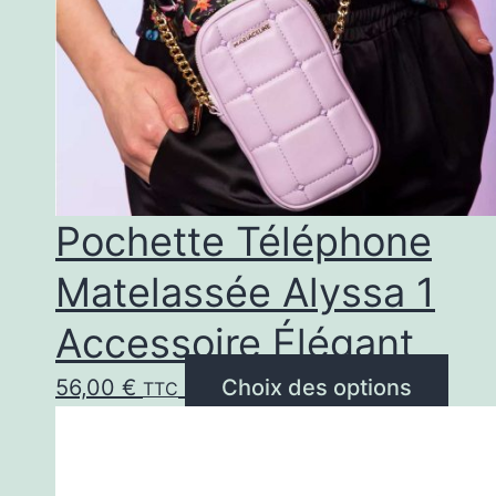
Pochette Téléphone
Matelassée Alyssa 1
Accessoire Élégant
Ce
56,00
€
Choix des options
TTC
prod
a