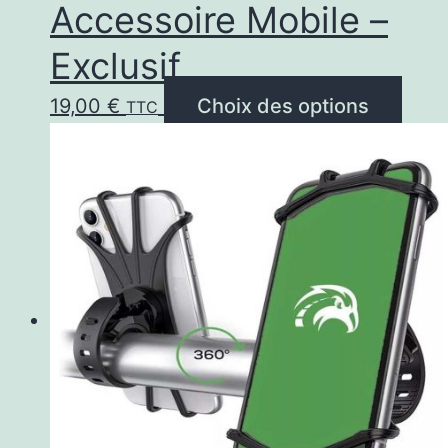
Accessoire Mobile –
Exclusif
Ce
19,00
€
Choix des options
TTC
prod
a
plus
varia
Les
opti
peuv
être
choi
sur