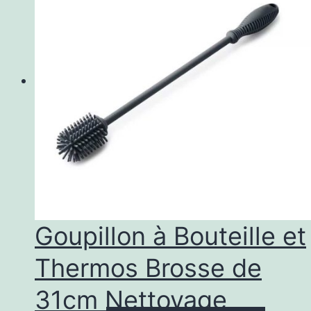
plus
vari
Les
opti
peu
être
choi
sur
la
pag
Goupillon à Bouteille et
du
Thermos Brosse de
prod
31cm Nettoyage