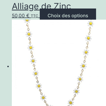
Alliage de Zinc
Ce
50,00
€
Choix des options
TTC
prod
a
plus
vari
Les
opti
peu
être
choi
sur
la