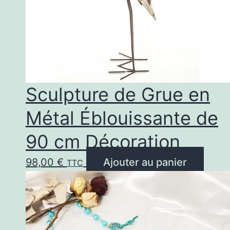
Sculpture de Grue en
Métal Éblouissante de
90 cm Décoration
98,00
€
Ajouter au panier
TTC