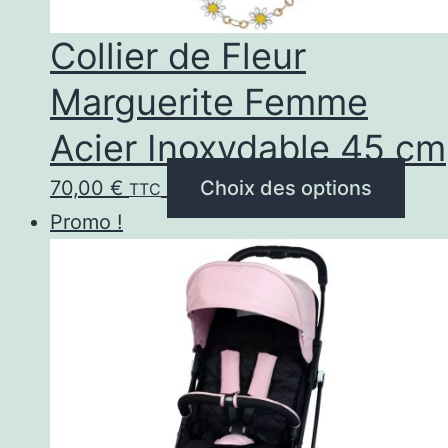
pag
Collier de Fleur
du
Marguerite Femme
prod
Acier Inoxydable 45 cm
Ce
70,00
€
Choix des options
TTC
prod
Promo !
a
plus
vari
Les
opti
peu