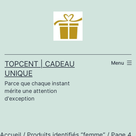
Aller
au
contenu
TOPCENT | CADEAU
Menu
UNIQUE
Parce que chaque instant
mérite une attention
d'exception
Accueil
/
Produits identifiés “femme”
/ Page 4