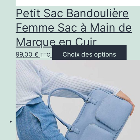
p
Petit Sac Bandoulière
d
Femme Sac à Main de
pr
Marque en Cuir
Ce
99,00
€
Choix des options
TTC
prod
a
plus
vari
Les
opti
peu
être