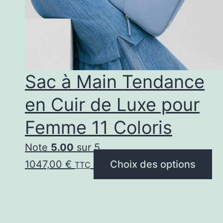
choi
sur
la
pag
Sac à Main Tendance
du
en Cuir de Luxe pour
prod
Femme 11 Coloris
Note
5.00
sur 5
C
1047,00
€
Choix des options
TTC
pr
a
pl