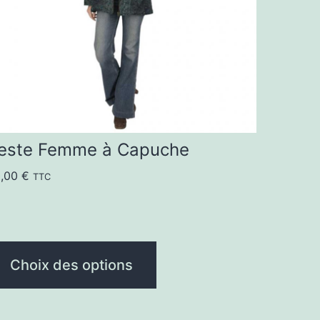
ptions
euvent
re
oisies
r
este Femme à Capuche
age
0,00
€
TTC
u
oduit
Choix des options