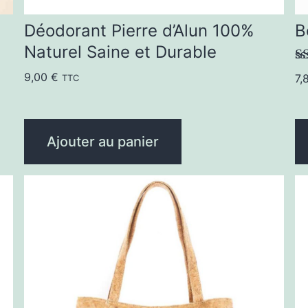
Déodorant Pierre d’Alun 100%
B
Naturel Saine et Durable
N
9,00
€
7,
TTC
su
Ajouter au panier
C
pr
a
pl
va
L