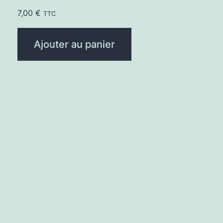
Note
5.00
7,00
€
TTC
sur 5
Ajouter au panier