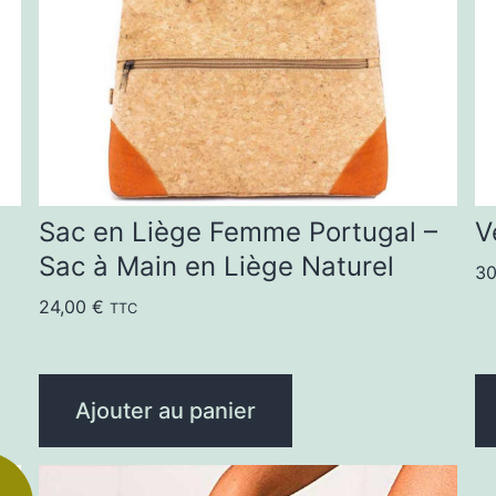
o
p
êt
ch
su
la
Sac en Liège Femme Portugal –
V
p
Sac à Main en Liège Naturel
3
d
24,00
€
TTC
pr
Ajouter au panier