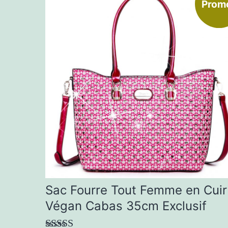
Promo
produit
a
plusieurs
variations.
Les
options
peuvent
être
choisies
sur
la
Sac Fourre Tout Femme en Cuir
page
Végan Cabas 35cm Exclusif
du