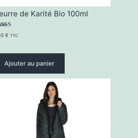
eurre de Karité Bio 100ml
ote
5.00
80
€
TTC
r 5
Ajouter au panier
e
oduit
usieurs
riations.
es