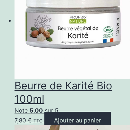
opt
peu
êtr
cho
sur
la
pa
du
Beurre de Karité Bio
pro
100ml
Note
5.00
sur 5
7,80
€
Ajouter au panier
TTC