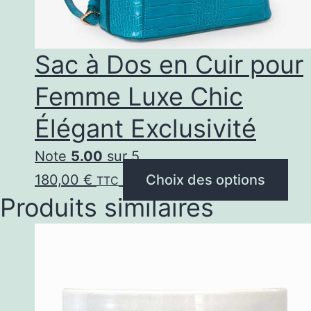
la
page
Sac à Dos en Cuir pour
du
Femme Luxe Chic
produit
Élégant Exclusivité
Note
5.00
sur 5
Ce
180,00
€
Choix des options
TTC
Produits similaires
pro
a
plu
var
Les