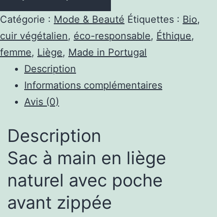
en
Liège
Catégorie :
Mode & Beauté
Étiquettes :
Bio
,
Femme
cuir végétalien
,
éco-responsable
,
Éthique
,
Portugal
femme
,
Liège
,
Made in Portugal
-
Description
Sac
Informations complémentaires
à
Avis (0)
Main
en
Description
Liège
Naturel
Sac à main en liège
naturel avec poche
avant zippée