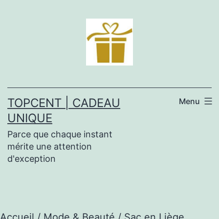
Aller
au
contenu
TOPCENT | CADEAU
Menu
UNIQUE
Parce que chaque instant
mérite une attention
d'exception
Accueil
/
Mode & Beauté
/ Sac en Liège