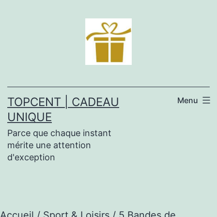
Aller
au
contenu
TOPCENT | CADEAU
Menu
UNIQUE
Parce que chaque instant
mérite une attention
d'exception
Accueil
/
Sport & Loisirs
/ 5 Bandes de