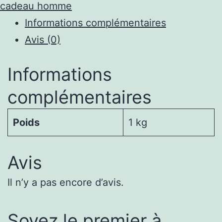
cadeau homme
de
Informations complémentaires
Résistance
Avis (0)
avec
Accessoires
Informations
complémentaires
Poids
1 kg
Avis
Il n’y a pas encore d’avis.
Soyez le premier à