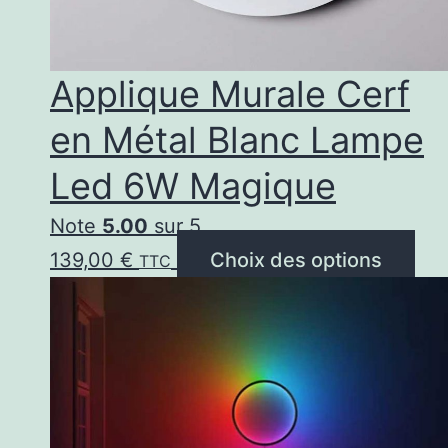
Applique Murale Cerf
en Métal Blanc Lampe
Led 6W Magique
Note
5.00
sur 5
Ce
139,00
€
Choix des options
TTC
pro
a
plu
var
Les