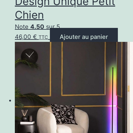
Design Unique Petit
Chien
Note
4.50
sur 5
46,00
€
Ajouter au panier
TTC