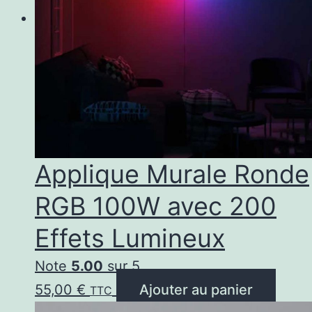
opt
peu
êtr
cho
sur
la
pa
Applique Murale Ronde
du
RGB 100W avec 200
pro
Effets Lumineux
Note
5.00
sur 5
55,00
€
Ajouter au panier
TTC