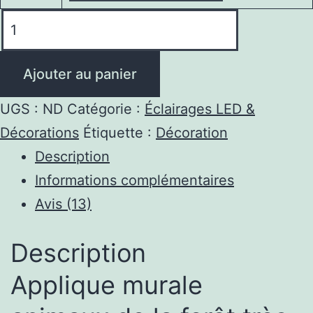
quantité
de
Applique
Ajouter au panier
Murale
Animaux
UGS :
ND
Catégorie :
Éclairages LED &
de
Décorations
Étiquette :
Décoration
la
Description
Forêt
Informations complémentaires
|
Avis (13)
Effet
WoW
Description
Garanti
Applique murale