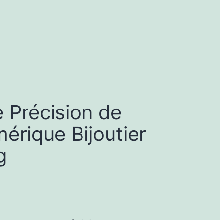
 Précision de
rique Bijoutier
g