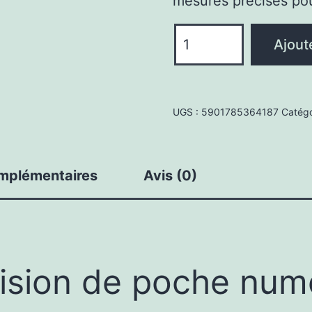
mesures précises pou
quantité
Ajout
de
Balance
de
UGS :
5901785364187
Catégo
Précision
de
Poche
omplémentaires
Avis (0)
Numérique
Bijoutier
200g/0.01g
ision de poche num