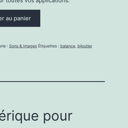
r toutes vos applications.
er au panier
rie :
Sons & Images
Étiquettes :
balance
,
bijoutier
érique pour