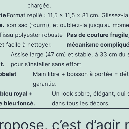
chargée.
te
Format replié : 11,5 x 11,5 x 81 cm. Glissez-l
e.
son sac (fourni), et oubliez-la jusqu’au mom
Tissu polyester robuste
Pas de couture fragile
et facile à nettoyer.
mécanisme compliqué
Assise large (47 cm) et stable, à 33 cm du s
t.
pour s’installer sans effort.
obelet
Main libre + boisson à portée = dé
garantie.
bleu royal +
Un look sobre, élégant, qui 
e bleu foncé.
dans tous les décors.
opose, c’est d’agir