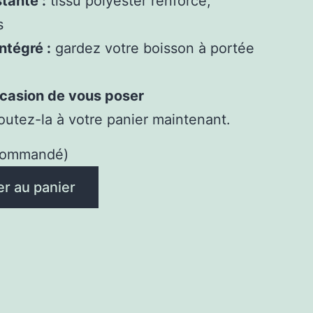
tante :
tissu polyester renforcé,
s
ntégré :
gardez votre boisson à portée
ccasion de vous poser
utez-la à votre panier maintenant.
 commandé)
er au panier