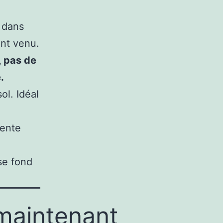
a dans
ent venu.
, pas de
.
ol. Idéal
tente
se fond
 maintenant