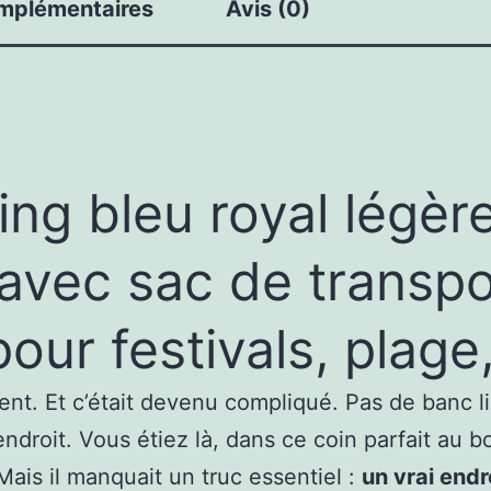
omplémentaires
Avis (0)
Légère
1,8
kg
Confort
Immédiat
Partout
g bleu royal légère 
 avec sac de transpo
our festivals, plage,
t. Et c’était devenu compliqué. Pas de banc lib
ndroit. Vous étiez là, dans ce coin parfait au 
Mais il manquait un truc essentiel :
un vrai endr