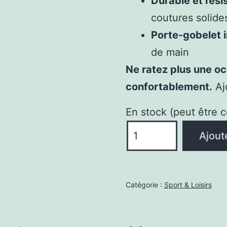
Durable et résis
coutures solide
Porte-gobelet i
de main
Ne ratez plus une o
confortablement.
Ajo
En stock (peut être
quantité
Ajout
de
Chaise
de
Catégorie :
Sport & Loisirs
Camping
Bleu
Royal