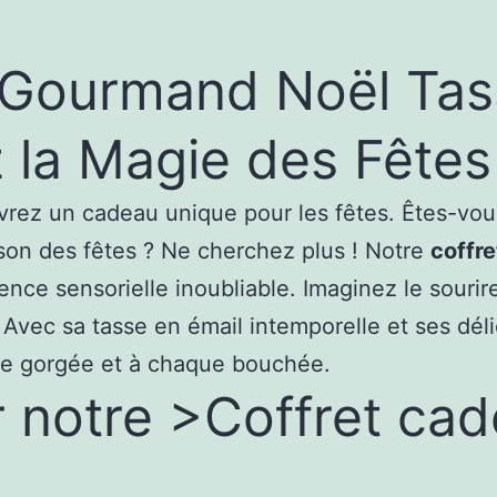
et
Douceurs
 Gourmand Noël Tas
z la Magie des Fêtes
ez un cadeau unique pour les fêtes. Êtes-vous
ison des fêtes ? Ne cherchez plus ! Notre
coffr
ence sensorielle inoubliable. Imaginez le sourir
! Avec sa tasse en émail intemporelle et ses dé
e gorgée et à chaque bouchée.
r notre >Coffret c