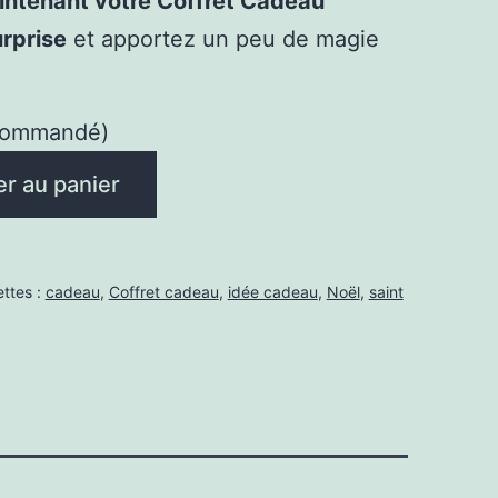
tenant votre Coffret Cadeau
rprise
et apportez un peu de magie
 commandé)
er au panier
ettes :
cadeau
,
Coffret cadeau
,
idée cadeau
,
Noël
,
saint