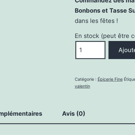
Commandez dès main
Bonbons et Tasse Su
dans les fêtes !
En stock (peut être
quantité
Ajout
de
Coffret
Cadeau
Catégorie :
Épicerie Fine
Étiqu
Gourmand
valentin
Noël
avec
Tasse
omplémentaires
Avis (0)
350
ml