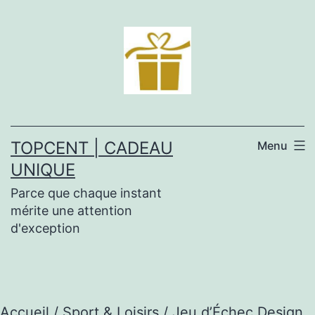
Aller
au
contenu
TOPCENT | CADEAU
Menu
UNIQUE
Parce que chaque instant
mérite une attention
d'exception
Accueil
/
Sport & Loisirs
/ Jeu d’Échec Design