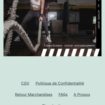
la
pag
du
prod
CGV
Politique de Confidentialité
Retour Marchandises
FAQs
A Propos