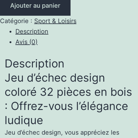
Ajouter au panier
d'Échec
Design
Catégorie :
Sport & Loisirs
Coloré
Description
32
Avis (0)
Pièces
Echiquier
Description
Bois
Artistique
Jeu d’échec design
coloré 32 pièces en bois
: Offrez-vous l’élégance
ludique
Jeu d’échec design, vous appréciez les