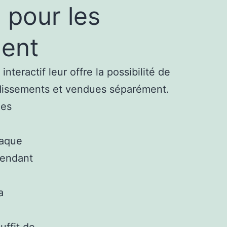
 pour les
ment
teractif leur offre la possibilité de
ondissements et vendues séparément.
les
haque
rendant
a
uffit de