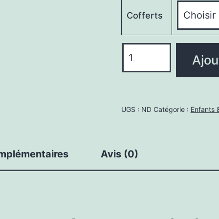
Cofferts
quantité
Ajou
de
Livre
Audio
Interactif
UGS :
ND
Catégorie :
Enfants 
7
ans
Stimule
omplémentaires
Avis (0)
Imagination
-
Exclusif