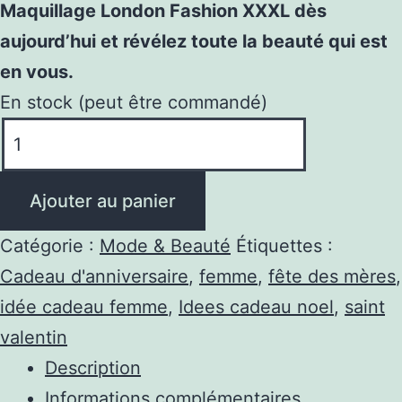
Maquillage London Fashion XXXL dès
aujourd’hui et révélez toute la beauté qui est
en vous.
En stock (peut être commandé)
quantité
de
Mallette
Ajouter au panier
de
Maquillage
Catégorie :
Mode & Beauté
Étiquettes :
London
Cadeau d'anniversaire
,
femme
,
fête des mères
,
Fashion
idée cadeau femme
,
Idees cadeau noel
,
saint
Complète
valentin
Indispensable
Description
Informations complémentaires