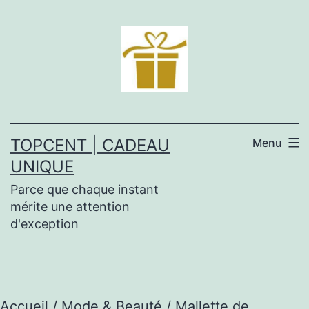
Aller
au
contenu
TOPCENT | CADEAU
Menu
UNIQUE
Parce que chaque instant
mérite une attention
d'exception
Accueil
/
Mode & Beauté
/ Mallette de