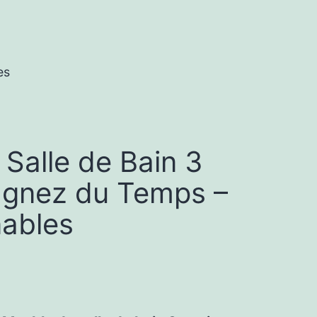
es
Salle de Bain 3
agnez du Temps –
nables