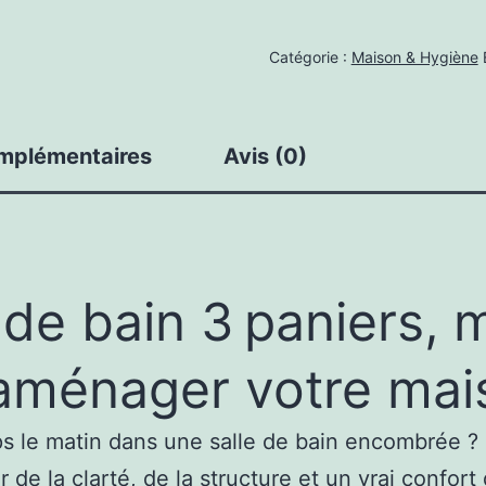
de
Catégorie :
Maison & Hygiène
Salle
de
Bain
omplémentaires
Avis (0)
3
Paniers
Gagnez
du
Temps
 de bain 3 paniers, 
-
Incontournables
 aménager votre mai
s le matin dans une salle de bain encombrée ?
 de la clarté, de la structure et un vrai confor