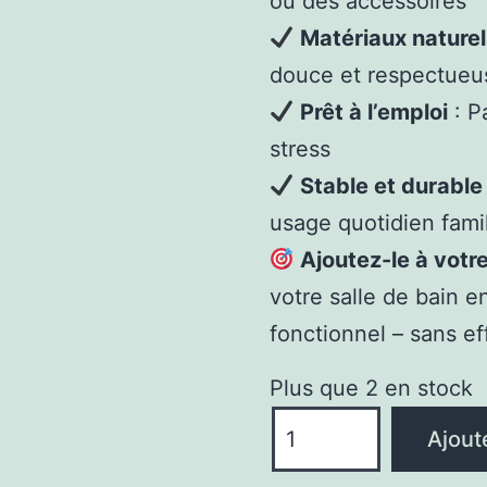
ou des accessoires
Matériaux naturels
douce et respectueu
Prêt à l’emploi
: P
stress
Stable et durable
usage quotidien famil
Ajoutez-le à votr
votre salle de bain 
fonctionnel – sans ef
Plus que 2 en stock
quantité
Ajout
de
Meuble