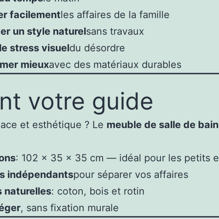
er facilement
les affaires de la famille
r un style naturel
sans travaux
le stress visuel
du désordre
mer mieux
avec des matériaux durables
t votre guide
ace et esthétique ? Le
meuble de salle de ba
ons
: 102 x 35 x 35 cm — idéal pour les petits 
rs indépendants
pour séparer vos affaires
 naturelles
: coton, bois et rotin
léger
, sans fixation murale