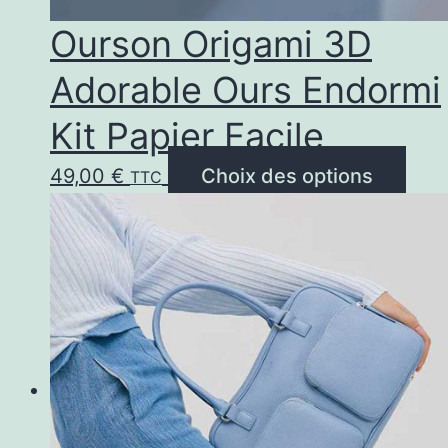
Ourson Origami 3D
Adorable Ours Endormi
Kit Papier Facile
Ce
49,00
€
Choix des options
TTC
prod
a
plus
vari
Les
opti
peu
être