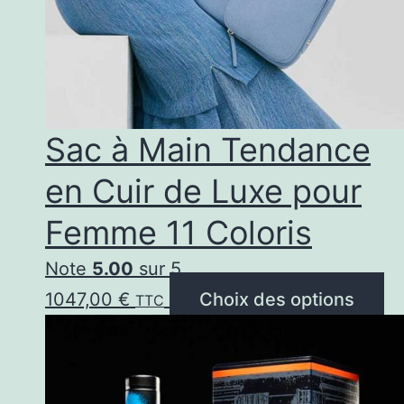
choi
sur
la
pag
Sac à Main Tendance
du
en Cuir de Luxe pour
prod
Femme 11 Coloris
Note
5.00
sur 5
C
1047,00
€
Choix des options
TTC
pr
a
pl