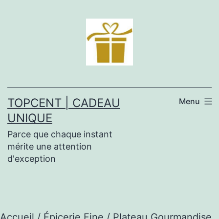
Aller
au
contenu
TOPCENT | CADEAU
Menu
UNIQUE
Parce que chaque instant
mérite une attention
d'exception
Accueil
/
Épicerie Fine
/ Plateau Gourmandise