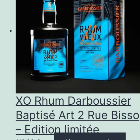
va
Le
op
pe
êt
ch
su
la
p
XO Rhum Darboussier
d
Baptisé Art 2 Rue Bisso
pr
– Edition limitée