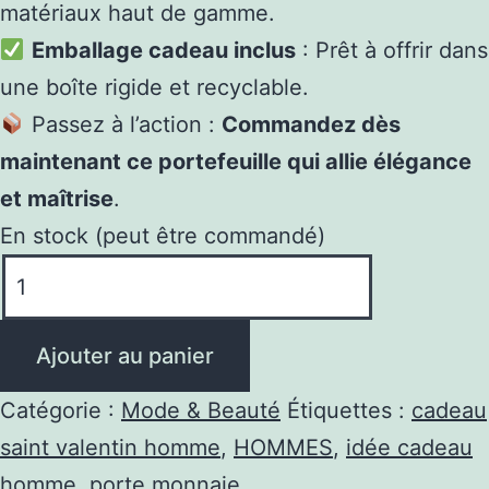
matériaux haut de gamme.
Emballage cadeau inclus
: Prêt à offrir dans
une boîte rigide et recyclable.
Passez à l’action :
Commandez dès
maintenant ce portefeuille qui allie élégance
et maîtrise
.
En stock (peut être commandé)
quantité
de
Portefeuille
Ajouter au panier
Homme
Cuir
Catégorie :
Mode & Beauté
Étiquettes :
cadeau
Véritable
saint valentin homme
,
HOMMES
,
idée cadeau
Élégance
homme
,
porte monnaie