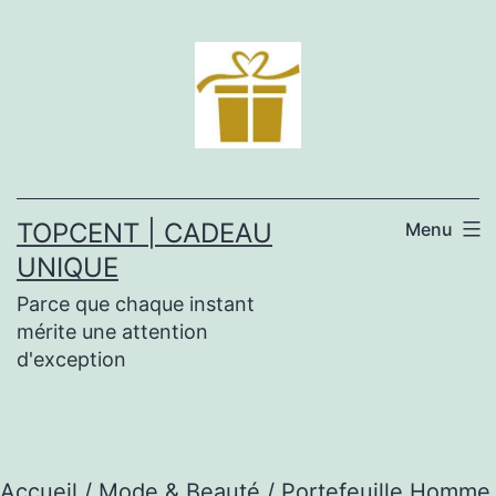
Aller
au
contenu
TOPCENT | CADEAU
Menu
UNIQUE
Parce que chaque instant
mérite une attention
d'exception
Accueil
/
Mode & Beauté
/ Portefeuille Homme