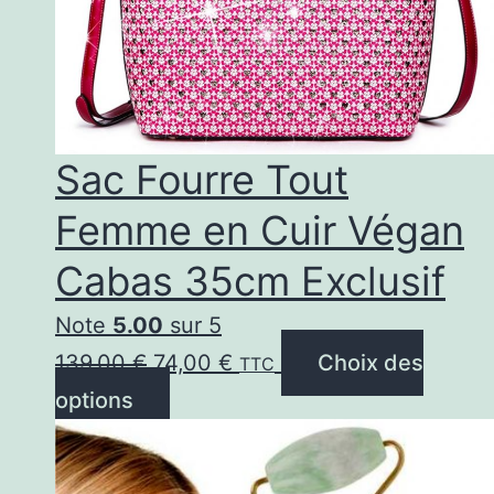
Sac Fourre Tout
Femme en Cuir Végan
Cabas 35cm Exclusif
Note
5.00
sur 5
Le
Le
139,00
€
74,00
€
Choix des
TTC
prix
Ce
prix
options
initial
produit
actuel
était :
a
est :