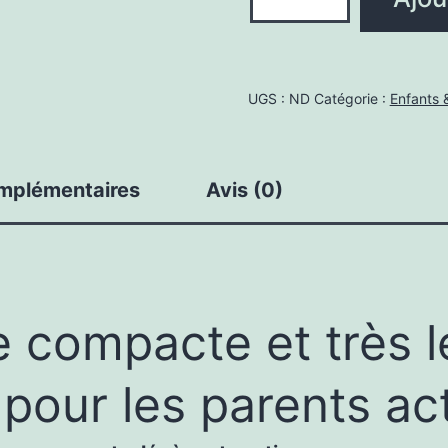
de
Poussette
Canne
Compacte
UGS :
ND
Catégorie :
Enfants 
et
Légère
5.6
omplémentaires
Avis (0)
kg
de
Voyage
Cabine
 compacte et très lé
pour les parents act