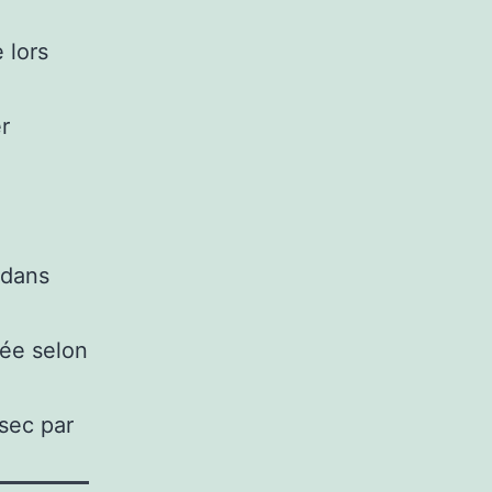
 lors
r
 dans
sée selon
 sec par