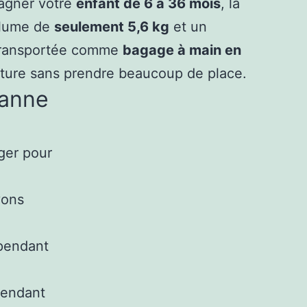
gner votre
enfant de 6 à 36 mois
, la
 plume de
seulement 5,6 kg
et un
e transportée comme
bagage à main en
oiture sans prendre beaucoup de place.
canne
éger pour
yons
 pendant
pendant