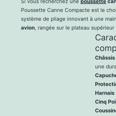
Si vous recherchez une
poussette
can
Poussette Canne Compacte est le choix
système de pliage innovant à une main
avion
, rangée sur le plateau supérieu
Carac
comp
Châssis
une dura
Capuch
Protect
Harnais 
Cinq Poi
Coussin