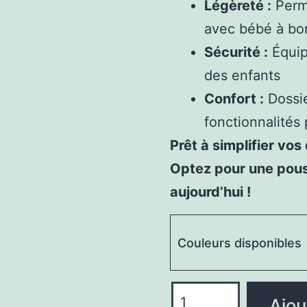
Légèreté :
Perm
avec bébé à bo
Sécurité :
Équip
des enfants
Confort :
Dossie
fonctionnalités 
Prêt à simplifier vo
Optez pour une pous
aujourd’hui !
Couleurs disponibles
quantité
Ajou