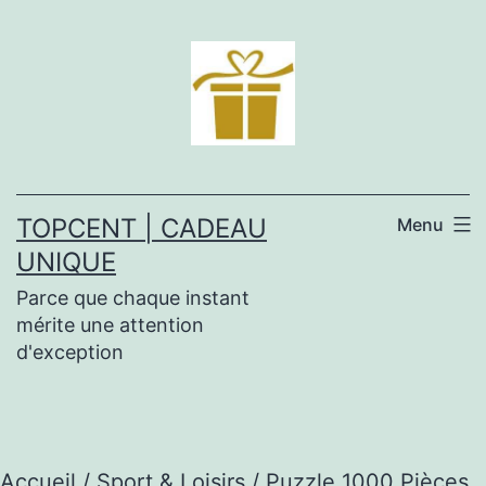
Aller
au
contenu
TOPCENT | CADEAU
Menu
UNIQUE
Parce que chaque instant
mérite une attention
d'exception
Accueil
/
Sport & Loisirs
/ Puzzle 1000 Pièces