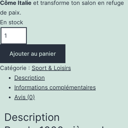
Côme Italie
et transforme ton salon en refuge
de paix.
En stock
quantité
de
Puzzle
Ajouter au panier
1000
Pièces
Catégorie :
Sport & Loisirs
Lac
Description
de
Informations complémentaires
Côme
Avis (0)
Italie
Un
Description
Moment
pour