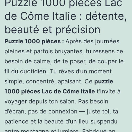
Puzzle 1000 pièces Lac
Soi
de Côme Italie : détente,
beauté et précision
Puzzle 1000 pièces :
Après des journées
pleines et parfois bruyantes, tu ressens ce
besoin de calme, de te poser, de couper le
fil du quotidien. Tu rêves d’un moment
simple, concentré, apaisant. Ce
puzzle
1000 pièces Lac de Côme Italie
t’invite à
voyager depuis ton salon. Pas besoin
d’écran, pas de connexion — juste toi, ta
patience et la beauté d’un lieu suspendu
entre montagne et lumière. Fabriqué en