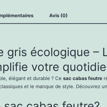
Léger
250g
omplémentaires
Avis (0)
Écologique
Bertoni
Exclusif
e gris écologique – 
lifie votre quotidi
ble, élégant et durable ? Ce
sac cabas feutre
ré
 classiques et le manque de style. Découvrez un
e sac cabas feutre?