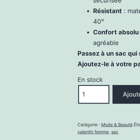
sécurisée
Résistant
: mat
40°
Confort absolu
agréable
Passez à un sac qui s
Ajoutez-le à votre p
En stock
quantité
Ajout
de
Sac
Cabas
Catégorie :
Mode & Beauté
Éti
Feutre
valentin femme
,
sac
Gris