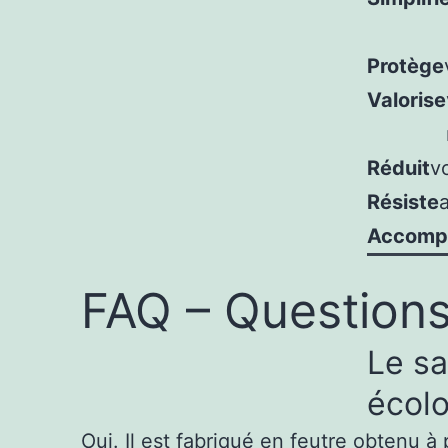
Protège
Valorise
Réduit
v
Résiste
Accomp
FAQ – Questions
Le sa
écolo
Oui. Il est fabriqué en feutre obtenu à 