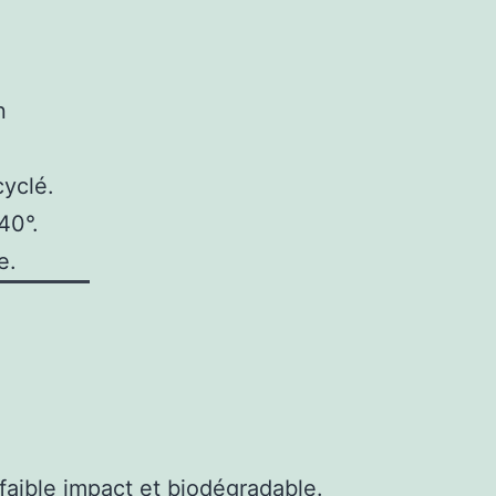
n
cyclé.
40°.
e.
 faible impact et biodégradable.