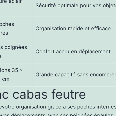
re éclair
Sécurité optimale pour vos objet
e
oches
Organisation rapide et efficace
ures
s poignées
Confort accru en déplacement
s
ions 35 ×
Grande capacité sans encombre
0 cm
c cabas feutre
e
votre organisation grâce à ses poches internes
e
vos déplacements avec ses poignées épaules