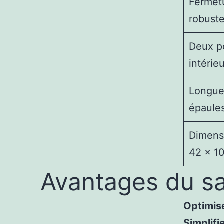
Fermetu
robust
Deux p
intérie
Longue
épaule
Dimens
42 × 1
Avantages du sa
Optimis
Simplifi