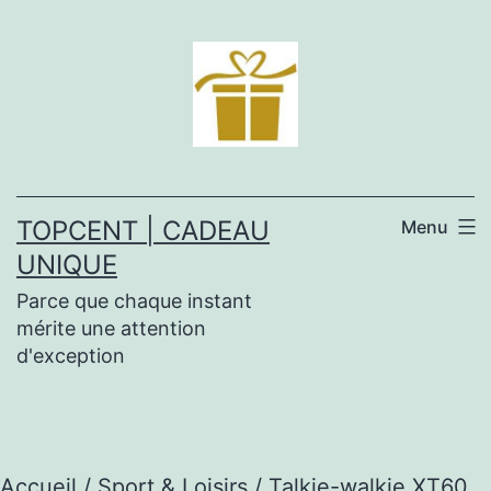
Aller
au
contenu
TOPCENT | CADEAU
Menu
UNIQUE
Parce que chaque instant
mérite une attention
d'exception
Accueil
/
Sport & Loisirs
/ Talkie-walkie XT60