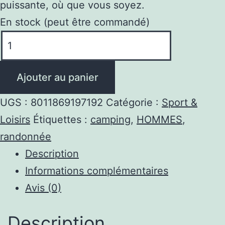
puissante, où que vous soyez.
En stock (peut être commandé)
quantité
de
Talkie-
Ajouter au panier
walkie
XT60
UGS :
8011869197192
Catégorie :
Sport &
Longue
Loisirs
Étiquettes :
camping
,
HOMMES
,
Portée
randonnée
10Km
Description
Professionnel
Informations complémentaires
sans
Avis (0)
Licence
Description