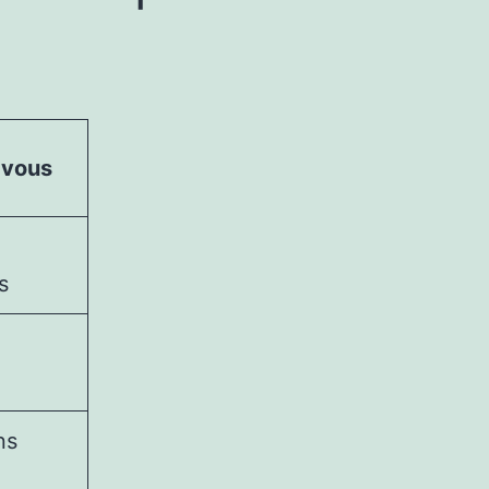
 vous
s
ns