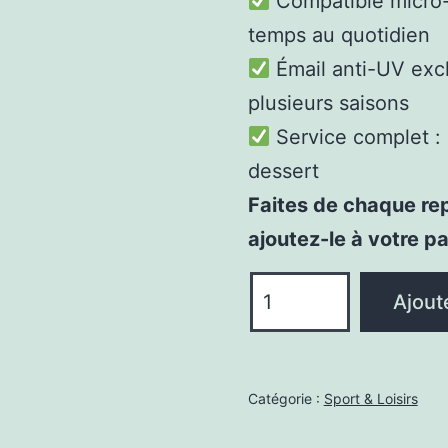
Compatible micro-
temps au quotidien
Émail anti-UV excl
plusieurs saisons
Service complet : 
dessert
Faites de chaque re
ajoutez-le à votre p
quantité
Ajout
de
Vaisselles
Porcelaine
Catégorie :
Sport & Loisirs
Assiettes
Service