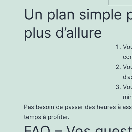
Un plan simple p
plus d’allure
Vou
co
Vou
d’a
Vou
mi
Pas besoin de passer des heures à asso
temps à profiter.
FAQ – Vos questi