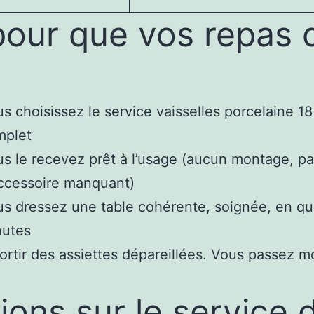
our que vos repas d
s choisissez le service vaisselles porcelaine 1
mplet
s le recevez prêt à l’usage (aucun montage, p
ccessoire manquant)
s dressez une table cohérente, soignée, en q
nutes
rtir des assiettes dépareillées. Vous passez m
ons sur le service d