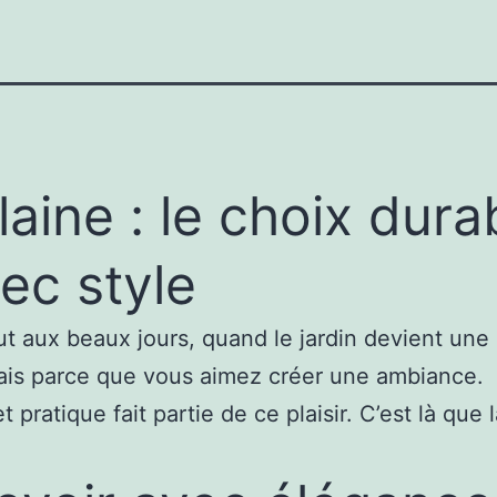
de
Table
18
Piéces
laine : le choix dura
ec style
out aux beaux jours, quand le jardin devient un
mais parce que vous aimez créer une ambiance.
pratique fait partie de ce plaisir. C’est là que 