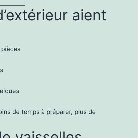
’extérieur aient
8 pièces
as
uelques
oins de temps à préparer, plus de
e vaisselles