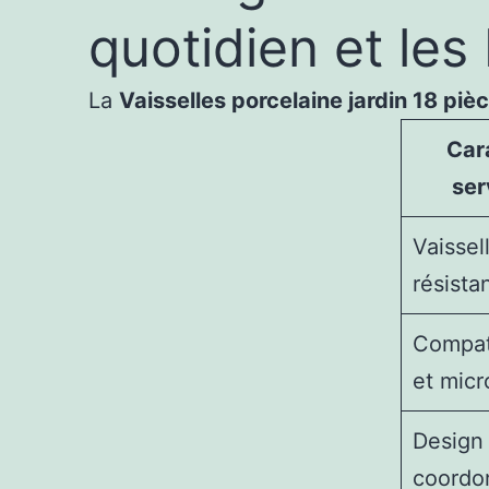
quotidien et le
La
Vaisselles porcelaine jardin 18 piè
Car
ser
Vaissel
résista
Compati
et mic
Design 
coordo