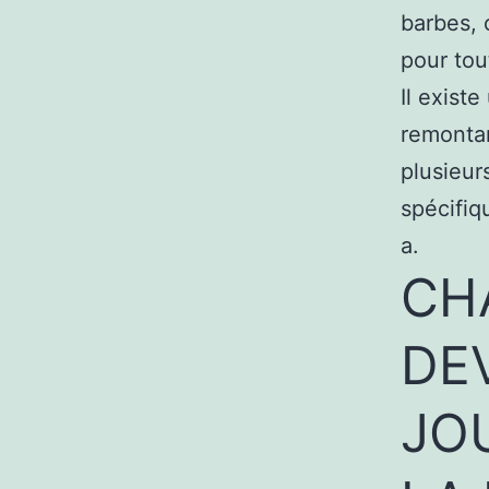
barbes, 
pour tou
Il exist
remontan
plusieur
spécifiq
a.
CH
DEV
JO