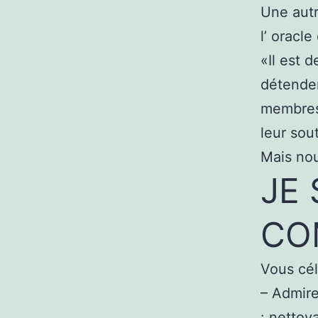
Une autr
l’ oracl
«Il est 
détenden
membres 
leur sou
Mais nou
JE 
CO
Vous cél
– Admire
: nettoya