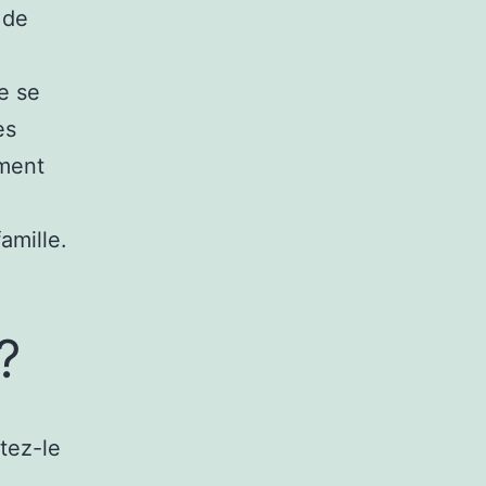
 de
e se
es
ement
amille.
?
tez-le