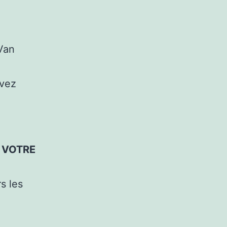
Van
avez
 VOTRE
s les