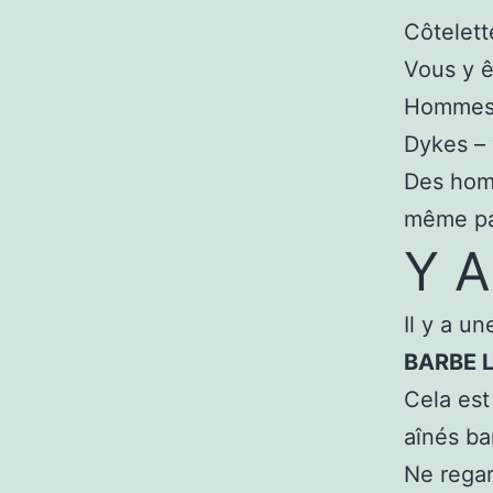
Côtelett
Vous y ê
Hommes 
Dykes – 
Des homm
même pa
Y A
Il y a un
BARBE 
Cela es
aînés b
Ne regar