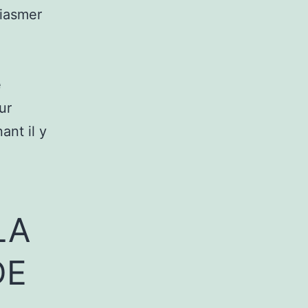
siasmer
e
ur
ant il y
LA
DE