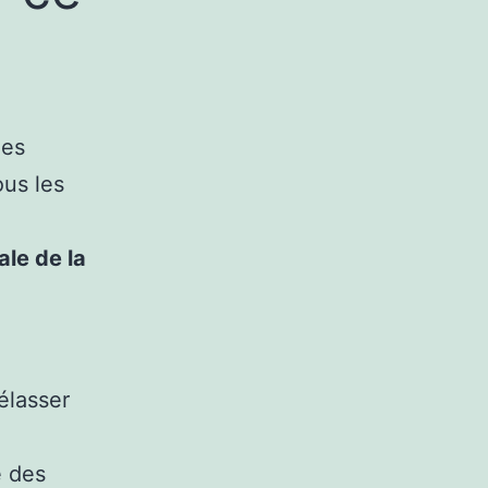
les
ous les
le de la
élasser
e des