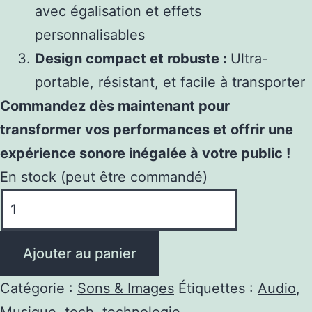
avec égalisation et effets
personnalisables
Design compact et robuste :
Ultra-
portable, résistant, et facile à transporter
Commandez dès maintenant pour
transformer vos performances et offrir une
expérience sonore inégalée à votre public !
En stock (peut être commandé)
quantité
de
Console
Ajouter au panier
DJ
Numérique
Catégorie :
Sons & Images
Étiquettes :
Audio
,
4
Musique
,
tech
,
technologie