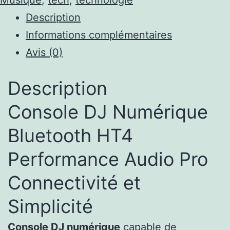
Canaux
Description
pour
Informations complémentaires
Professionnels
Avis (0)
Exigeants
Description
Console DJ Numérique
Bluetooth HT4
Performance Audio Pro
Connectivité et
Simplicité
Console DJ numérique
capable de