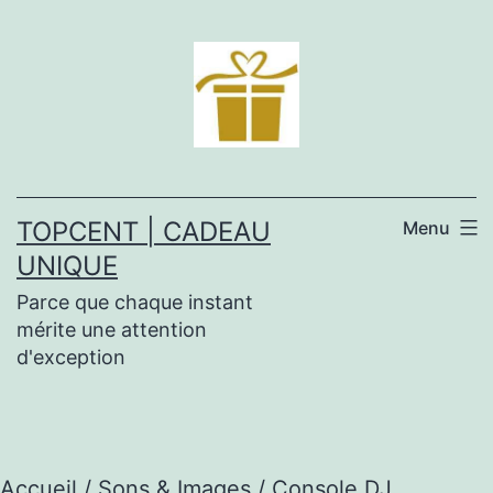
Aller
au
contenu
TOPCENT | CADEAU
Menu
UNIQUE
Parce que chaque instant
mérite une attention
d'exception
Accueil
/
Sons & Images
/ Console DJ