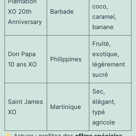
Plantation
coco,
XO 20th
Barbade
caramel,
Anniversary
banane
Fruité,
Don Papa
exotique,
Philippines
10 ans XO
légèrement
sucré
Sec,
Saint James
élégant,
Martinique
XO
typé
agricole
Astuce :
profitez des
offres spéciales