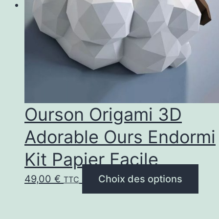
Ourson Origami 3D
Adorable Ours Endormi
Kit Papier Facile
Ce
49,00
€
Choix des options
TTC
prod
a