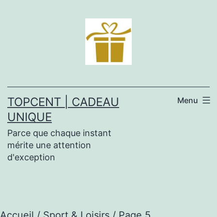
Aller
au
contenu
TOPCENT | CADEAU
Menu
UNIQUE
Parce que chaque instant
mérite une attention
d'exception
Accueil
/
Sport & Loisirs
/ Page 5