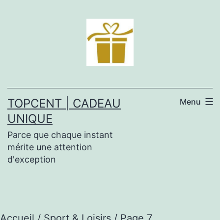
Aller
au
contenu
TOPCENT | CADEAU
Menu
UNIQUE
Parce que chaque instant
mérite une attention
d'exception
Accueil
/
Sport & Loisirs
/ Page 7