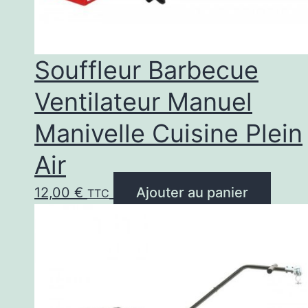
sur
la
pag
Souffleur Barbecue
du
Ventilateur Manuel
prod
Manivelle Cuisine Plein
Air
12,00
€
Ajouter au panier
TTC