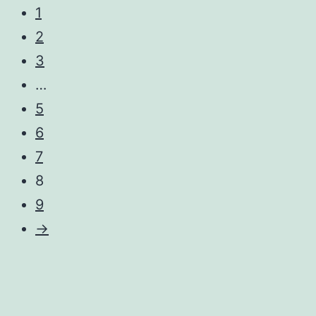
1
2
3
…
5
6
7
8
9
→