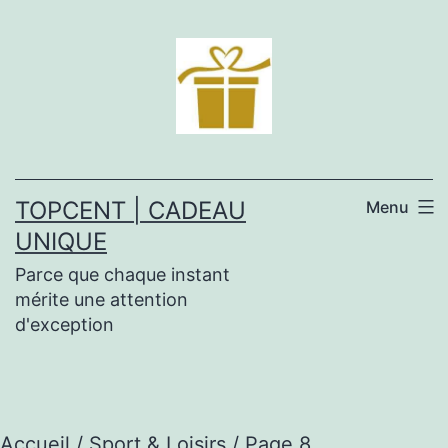
Aller
au
contenu
TOPCENT | CADEAU
Menu
UNIQUE
Parce que chaque instant
mérite une attention
d'exception
Accueil
/
Sport & Loisirs
/ Page 8