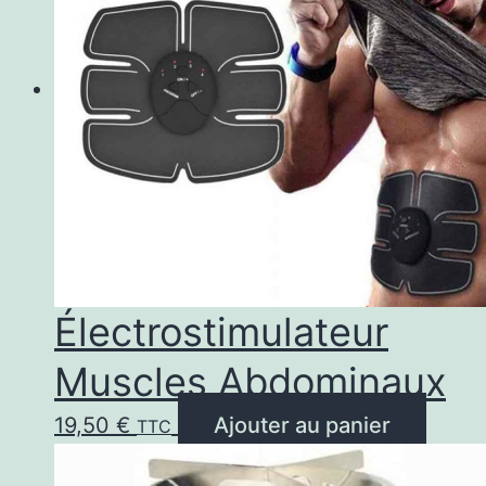
Électrostimulateur
Muscles Abdominaux
19,50
€
Ajouter au panier
TTC