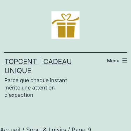
Aller
au
contenu
TOPCENT | CADEAU
Menu
UNIQUE
Parce que chaque instant
mérite une attention
d'exception
Accueil
/
Sport & Loisirs
/ Page 9