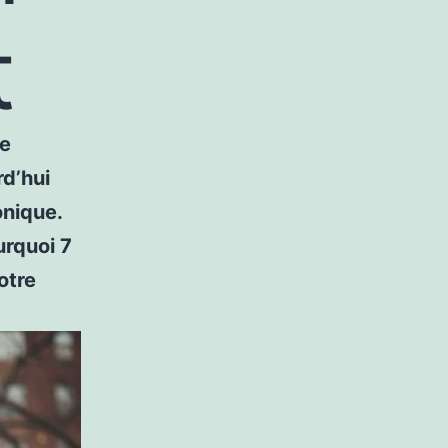
t
ée
rd’hui
nique.
urquoi 7
otre