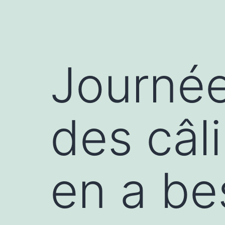
Journée
des câli
en a bes