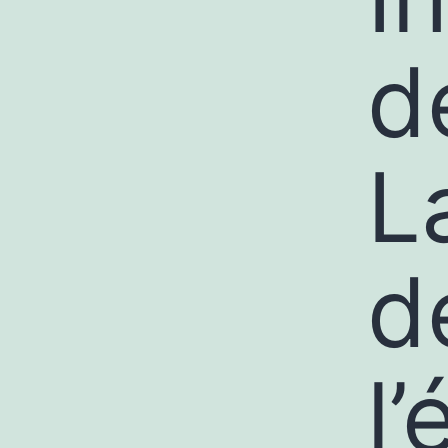
d
L
d
l’