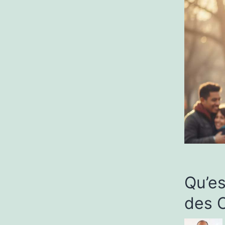
Qu’es
des C