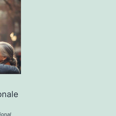
onale
ional