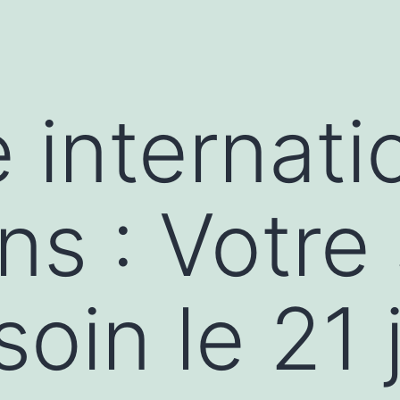
 internati
ns : Votre
oin le 21 