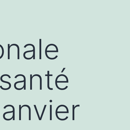
onale
 santé
janvier