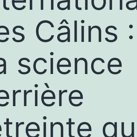
es Câlins :
a science
errière
étreinte qu