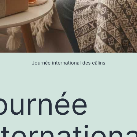
Journée international des câlins
ournée
nternation